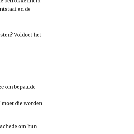
 de betrokkenheid
ntstaat en de
gsten? Voldoet het
uze om bepaalde
of moet die worden
nschede om hun