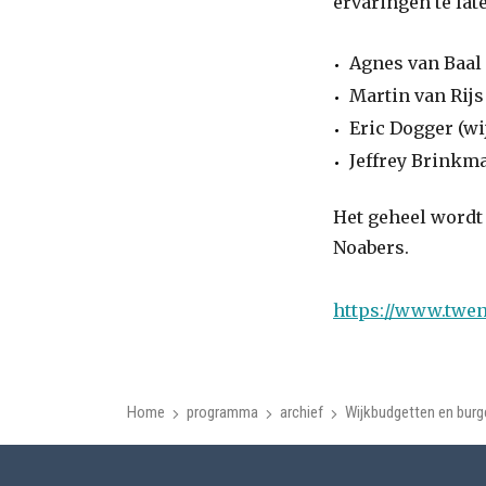
ervaringen te la
Agnes van Baal
Martin van Rij
Eric Dogger (w
Jeffrey Brinkm
Het geheel wordt
Noabers.
https://www.twen
Home
programma
archief
Wijkbudgetten en burge