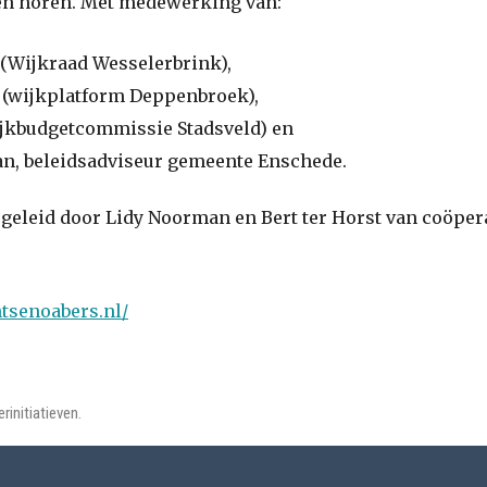
ten horen. Met medewerking van:
 (Wijkraad Wesselerbrink),
s (wijkplatform Deppenbroek),
ijkbudgetcommissie Stadsveld) en
an, beleidsadviseur gemeente Enschede.
 geleid door Lidy Noorman en Bert ter Horst van coöpe
tsenoabers.nl/
rinitiatieven.