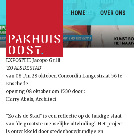
EXPOSITIE Jacopo Grilli
HOME
OVER ONS
EXPOSITIE Jacopo Grilli
'ZO ALS DE STAD'
van 08 t/m 28 oktober, Concordia Langestraat 56 te
Enschede
opening 08 oktober om 15:30 door :
Harry Abels, Architect
"Zo als de Stad" is een reflectie op de huidige staat
van 'de grootste menselijke uitvinding'. Het project
is ontwikkeld door stedenbouwkundige en